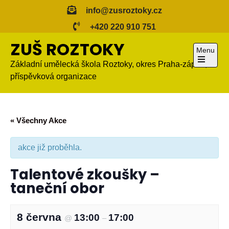
Skip
info@zusroztoky.cz
to
+420 220 910 751
content
ZUŠ ROZTOKY
Menu
Základní umělecká škola Roztoky, okres Praha-západ,
Open
příspěvková organizace
the
main
menu
« Všechny Akce
akce již proběhla.
Talentové zkoušky –
taneční obor
8 června
13:00
17:00
@
–