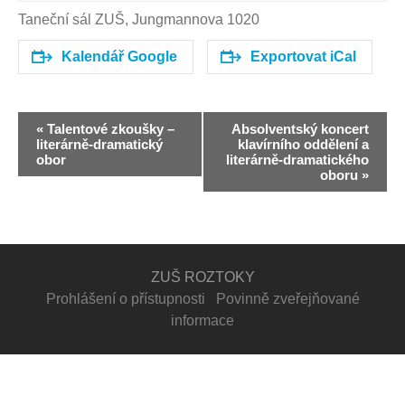
Taneční sál ZUŠ, Jungmannova 1020
Kalendář Google
Exportovat iCal
N
«
Talentové zkoušky –
Absolventský koncert
a
literárně-dramatický
klavírního oddělení a
obor
literárně-dramatického
v
oboru
»
i
g
a
c
ZUŠ ROZTOKY
Prohlášení o přístupnosti
Povinně zveřejňované
e
informace
p
r
o