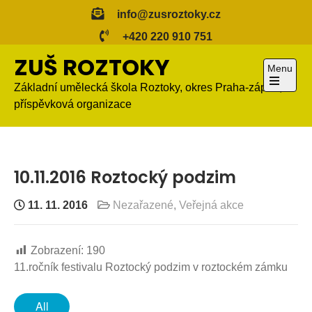
Skip
info@zusroztoky.cz
to
+420 220 910 751
content
ZUŠ ROZTOKY
Menu
Základní umělecká škola Roztoky, okres Praha-západ,
Open
příspěvková organizace
the
main
menu
10.11.2016 Roztocký podzim
11. 11. 2016
Nezařazené
,
Veřejná akce
Zobrazení:
190
11.ročník festivalu Roztocký podzim v roztockém zámku
All