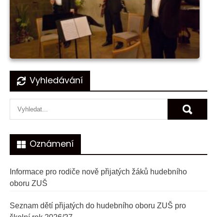
Navigace
Vyhledávání
pro
příspěvek
Oznámení
Informace pro rodiče nově přijatých žáků hudebního
oboru ZUŠ
Seznam dětí přijatých do hudebního oboru ZUŠ pro