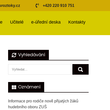
roztoky.cz
+420 220 910 751
ie
Učitelé
e-úřední deska
Kontakty
Vyhledávání
Oznámení
Informace pro rodiče nově přijatých žáků
hudebního oboru ZUŠ