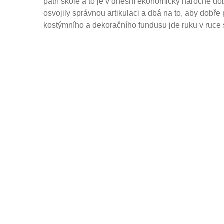
patří škole a to je v dnešní ekonomicky náročné době
osvojily správnou artikulaci a dbá na to, aby dobř
kostýmního a dekoračního fundusu jde ruku v ruce