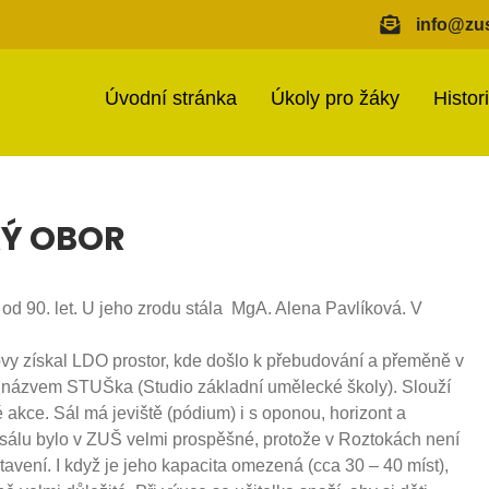
info@zus
Úvodní stránka
Úkoly pro žáky
Histor
KÝ OBOR
od 90. let. U jeho zrodu stála MgA. Alena Pavlíková. V
ovy získal LDO prostor, kde došlo k přebudování a přeměně v
 názvem STUŠka (Studio základní umělecké školy). Slouží
akce. Sál má jeviště (pódium) i s oponou, horizont a
sálu bylo v ZUŠ velmi prospěšné, protože v Roztokách není
tavení. I když je jeho kapacita omezená (cca 30 – 40 míst),