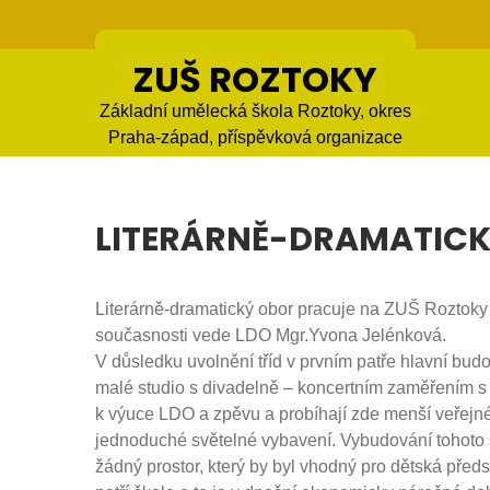
Skip
to
content
ZUŠ ROZTOKY
Základní umělecká škola Roztoky, okres
Praha-západ, příspěvková organizace
LITERÁRNĚ-DRAMATIC
Literárně-dramatický obor pracuje na ZUŠ Roztoky 
současnosti vede LDO Mgr.Yvona Jelénková.
V důsledku uvolnění tříd v prvním patře hlavní bud
malé studio s divadelně – koncertním zaměřením s
k výuce LDO a zpěvu a probíhají zde menší veřejné 
jednoduché světelné vybavení. Vybudování tohoto 
žádný prostor, který by byl vhodný pro dětská předs