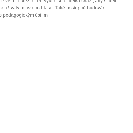
 velmi důležité. Při výuce se učitelka snaží, aby si děti
e používaly mluvního hlasu. Také postupné budování
 s pedagogickým úsilím.