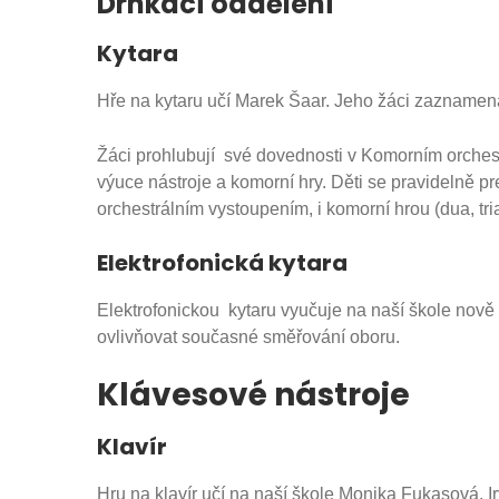
Drnkací oddělení
Kytara
Hře na kytaru učí Marek Šaar. Jeho žáci zaznamena
Žáci prohlubují své dovednosti v Komorním orchestr
výuce nástroje a komorní hry. Děti se pravidelně p
orchestrálním vystoupením, i komorní hrou (dua, tri
Elektrofonická kytara
Elektrofonickou kytaru vyučuje na naší škole nov
ovlivňovat současné směřování oboru.
Klávesové nástroje
Klavír
Hru na klavír učí na naší škole Monika Fukasová, 