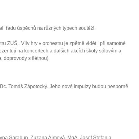
li řadu úspěchů na různých typech soutěží.
u ZUŠ. Vliv hry v orchestru je zpětně vidět i při samotné
rezentují na koncertech a dalších akcích školy sólovým a
a, doprovody s flétnou).
ě Bc. Tomáš Zápotocký. Jeho nové impulzy budou nesporně
Iryna Sarabun, Zuzana Ajmová, MgA. Josef Štefan a