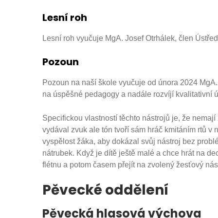
Lesní roh
Lesní roh vyučuje MgA. Josef Otrhálek, člen Ústř
Pozoun
Pozoun na naší škole vyučuje od února 2024 MgA. 
na úspěšné pedagogy a nadále rozvíjí kvalitativní ú
Specifickou vlastností těchto nástrojů je, že nemají
vydával zvuk ale tón tvoří sám hráč kmitáním rtů v 
vyspělost žáka, aby dokázal svůj nástroj bez probl
nátrubek. Když je dítě ještě malé a chce hrát na d
flétnu a potom časem přejít na zvolený žesťový nás
Pěvecké oddělení
Pěvecká hlasová výchova