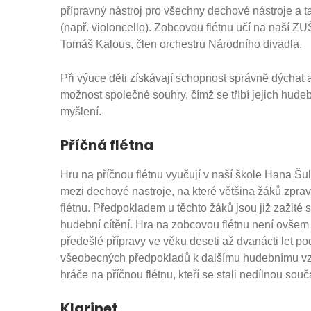
přípravný nástroj pro všechny dechové nástroje a t
(např. violoncello). Zobcovou flétnu učí na naší
Tomáš Kalous, člen orchestru Národního divadla.
Při výuce děti získávají schopnost správně dýchat 
možnost společné souhry, čímž se tříbí jejich hud
myšlení.
Příčná flétna
Hru na příčnou flétnu vyučují v naší škole Hana Šu
mezi dechové nastroje, na které většina žáků zprav
flétnu. Předpokladem u těchto žáků jsou již zažité
hudební cítění. Hra na zobcovou flétnu není ovšem
předešlé přípravy ve věku deseti až dvanácti let po
všeobecných předpokladů k dalšímu hudebnímu vzdě
hráče na příčnou flétnu, kteří se stali nedílnou so
Klarinet