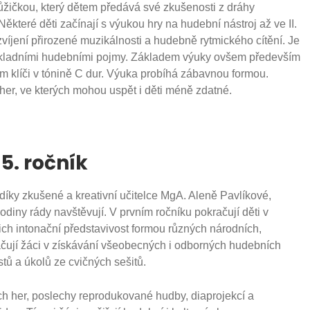
ičkou, který dětem předává své zkušenosti z dráhy
které děti začínají s výukou hry na hudební nástroj až ve II.
zvíjení přirozené muzikálnosti a hudebně rytmického cítění. Je
ákladními hudebními pojmy. Základem výuky ovšem především
ém klíči v tónině C dur. Výuka probíhá zábavnou formou.
 her, ve kterých mohou uspět i děti méně zdatné.
5. ročník
íky zkušené a kreativní učitelce MgA. Aleně Pavlíkové,
odiny rády navštěvují. V prvním ročníku pokračují děti v
ich intonační představivost formou různých národních,
račují žáci v získávání všeobecných i odborných hudebních
tů a úkolů ze cvičných sešitů.
 her, poslechy reprodukované hudby, diaprojekcí a