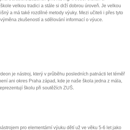
kole velkou tradici a stále si drží dobrou úroveň. Je velkou
ný a má také rozdílné metody výuky. Mezi učiteli i přes tyto
, výměna zkušeností a sdělování informací o výuce.
on je nástroj, který v průběhu posledních patnácti let téměř
ení ani okres Praha západ, kde je naše škola jedna z mála,
eprezentují školu při soutěžích ZUŠ.
trojem pro elementární výuku dětí už ve věku 5-6 let jako