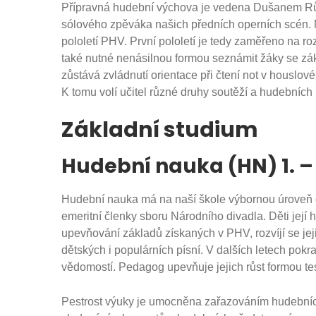
Přípravná hudební výchova je vedena Dušanem Růž
sólového zpěváka našich předních operních scén. Ně
pololetí PHV. První pololetí je tedy zaměřeno na ro
také nutné nenásilnou formou seznámit žáky se z
zůstává zvládnutí orientace při čtení not v houslov
K tomu volí učitel různé druhy soutěží a hudebních
Základní studium
Hudební nauka (HN) 1. – 
Hudební nauka má na naší škole výbornou úroveň d
emeritní členky sboru Národního divadla. Děti její h
upevňování základů získaných v PHV, rozvíjí se jej
dětských i populárních písní. V dalších letech pok
vědomostí. Pedagog upevňuje jejich růst formou tes
Pestrost výuky je umocněna zařazováním hudebních