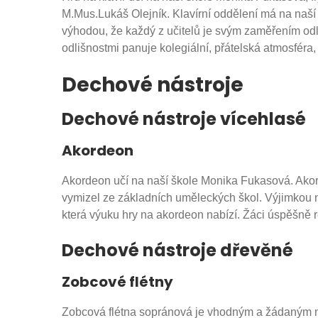
M.Mus.Lukáš Olejník. Klavírní oddělení má na naší š
výhodou, že každý z učitelů je svým zaměřením odliš
odlišnostmi panuje kolegiální, přátelská atmosféra
Dechové nástroje
Dechové nástroje vícehlasé
Akordeon
Akordeon učí na naší škole Monika Fukasová. Akorde
vymizel ze základních uměleckých škol. Výjimkou n
která výuku hry na akordeon nabízí. Žáci úspěšně r
Dechové nástroje dřevěné
Zobcové flétny
Zobcová flétna sopránová je vhodným a žádaným nás