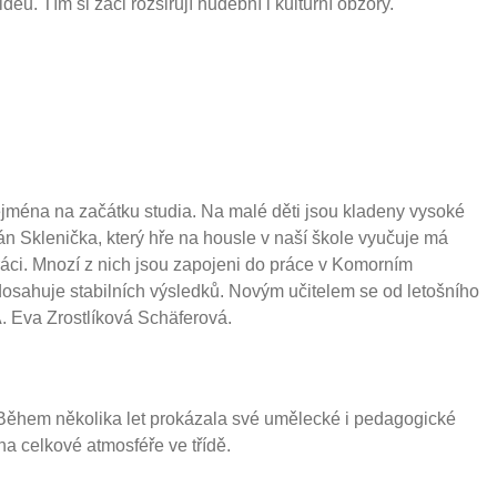
u. Tím si žáci rozšiřují hudební i kulturní obzory.
jména na začátku studia. Na malé děti jsou kladeny vysoké
pán Sklenička, který hře na housle v naší škole vyučuje má
ráci. Mnozí z nich jsou zapojeni do práce v Komorním
dosahuje stabilních výsledků. Novým učitelem se od letošního
. Eva Zrostlíková Schäferová.
Během několika let prokázala své umělecké i pedagogické
 na celkové atmosféře ve třídě.