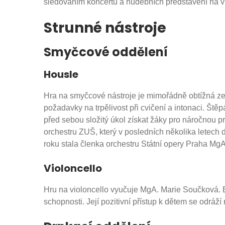
sledováním koncertů a hudebních představení na vide
Strunné nástroje
Smyčcové oddělení
Housle
Hra na smyčcové nástroje je mimořádně obtížná ze
požadavky na trpělivost při cvičení a intonaci. Ště
před sebou složitý úkol získat žáky pro náročnou p
orchestru ZUŠ, který v posledních několika letech 
roku stala členka orchestru Státní opery Praha MgA
Violoncello
Hru na violoncello vyučuje MgA. Marie Součková. 
schopnosti. Její pozitivní přístup k dětem se odráží