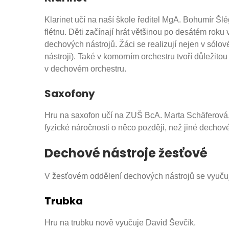
Klarinet učí na naší škole ředitel MgA. Bohumír Šl
flétnu. Děti začínají hrát většinou po desátém roku
dechových nástrojů. Žáci se realizují nejen v sólové,
nástroji). Také v komorním orchestru tvoří důležito
v dechovém orchestru.
Saxofony
Hru na saxofon učí na ZUŠ BcA. Marta Schäferová. 
fyzické náročnosti o něco později, než jiné dechové
Dechové nástroje žesťové
V žesťovém oddělení dechových nástrojů se vyučuje
Trubka
Hru na trubku nově vyučuje David Ševčík.