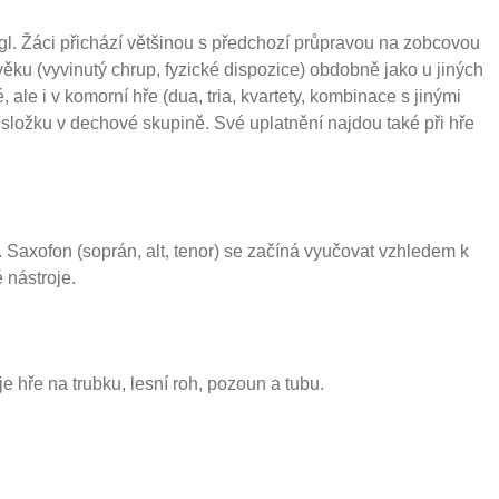
égl. Žáci přichází většinou s předchozí průpravou na zobcovou
 věku (vyvinutý chrup, fyzické dispozice) obdobně jako u jiných
 ale i v komorní hře (dua, tria, kvartety, kombinace s jinými
u složku v dechové skupině. Své uplatnění najdou také při hře
Saxofon (soprán, alt, tenor) se začíná vyučovat vzhledem k
 nástroje.
 hře na trubku, lesní roh, pozoun a tubu.