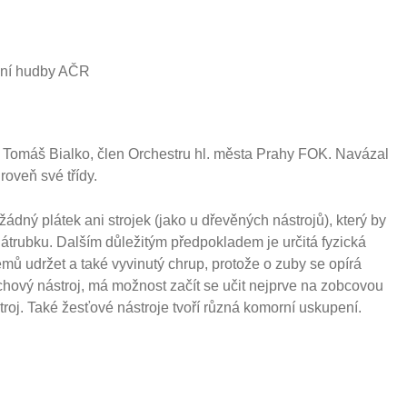
ední hudby AČR
Tomáš Bialko, člen Orchestru hl. města Prahy FOK. Navázal
roveň své třídy.
 žádný plátek ani strojek (jako u dřevěných nástrojů), který by
nátrubku. Dalším důležitým předpokladem je určitá fyzická
émů udržet a také vyvinutý chrup, protože o zuby se opírá
echový nástroj, má možnost začít se učit nejprve na zobcovou
troj. Také žesťové nástroje tvoří různá komorní uskupení.