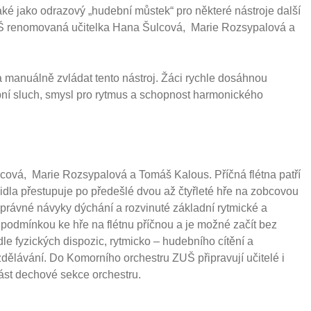
aké jako odrazový „hudební můstek“ pro některé nástroje další
 ZUŠ renomovaná učitelka Hana Šulcová, Marie Rozsypalová a
a manuálně zvládat tento nástroj. Žáci rychle dosáhnou
ební sluch, smysl pro rytmus a schopnost harmonického
lcová, Marie Rozsypalová a Tomáš Kalous. Příčná flétna patří
idla přestupuje po předešlé dvou až čtyřleté hře na zobcovou
 správné návyky dýchání a rozvinuté základní rytmické a
 podmínkou ke hře na flétnu příčnou a je možné začít bez
dle fyzických dispozic, rytmicko – hudebního cítění a
lávání. Do Komorního orchestru ZUŠ připravují učitelé i
učást dechové sekce orchestru.