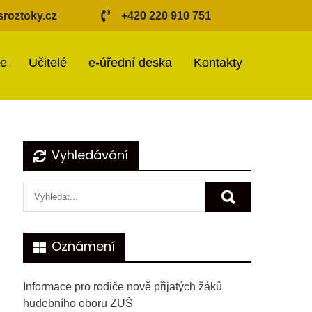
roztoky.cz
+420 220 910 751
ie
Učitelé
e-úřední deska
Kontakty
Vyhledávání
Oznámení
Informace pro rodiče nově přijatých žáků
hudebního oboru ZUŠ