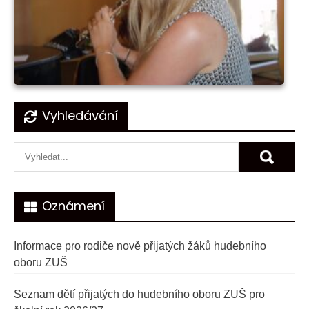
Navigace
Vyhledávání
pro
příspěvek
Oznámení
Informace pro rodiče nově přijatých žáků hudebního
oboru ZUŠ
Seznam dětí přijatých do hudebního oboru ZUŠ pro