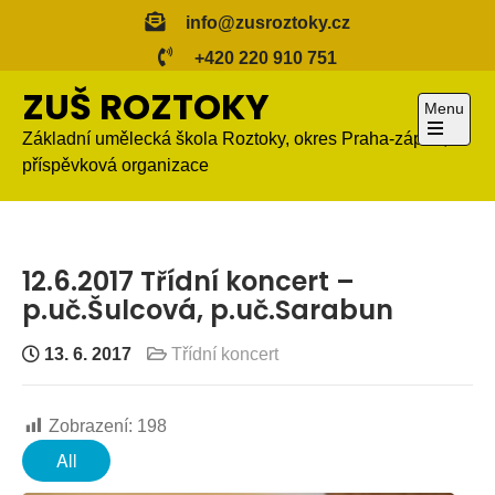
Skip
info@zusroztoky.cz
to
+420 220 910 751
content
ZUŠ ROZTOKY
Menu
Základní umělecká škola Roztoky, okres Praha-západ,
Open
příspěvková organizace
the
main
menu
12.6.2017 Třídní koncert –
p.uč.Šulcová, p.uč.Sarabun
13. 6. 2017
Třídní koncert
Zobrazení:
198
All