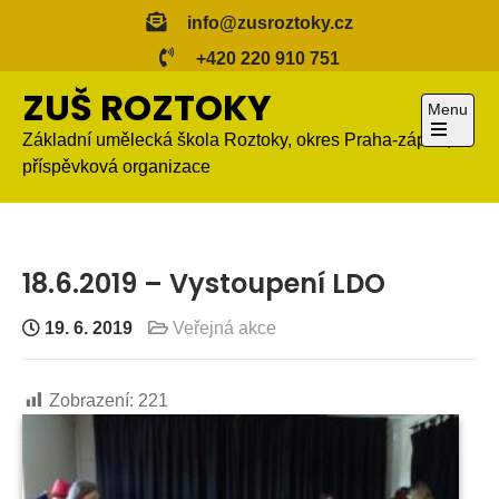
Skip
info@zusroztoky.cz
to
+420 220 910 751
content
ZUŠ ROZTOKY
Menu
Základní umělecká škola Roztoky, okres Praha-západ,
Open
příspěvková organizace
the
main
menu
18.6.2019 – Vystoupení LDO
19. 6. 2019
Veřejná akce
Zobrazení:
221