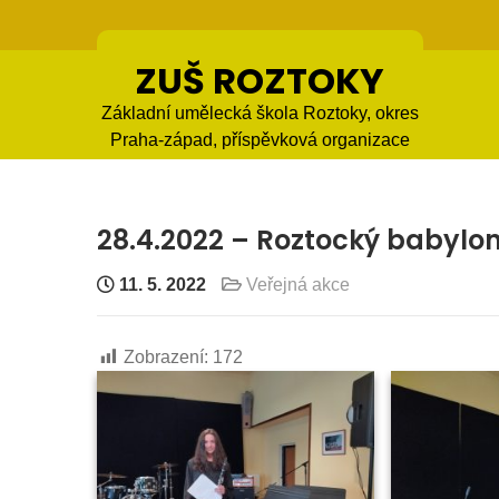
Skip
to
content
ZUŠ ROZTOKY
Základní umělecká škola Roztoky, okres
Praha-západ, příspěvková organizace
28.4.2022 – Roztocký babylo
11. 5. 2022
Veřejná akce
Zobrazení:
172