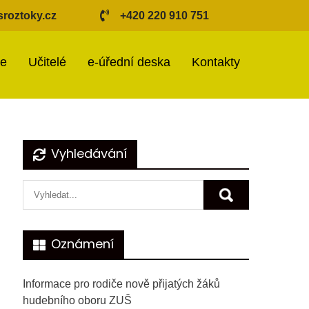
roztoky.cz
+420 220 910 751
ie
Učitelé
e-úřední deska
Kontakty
Vyhledávání
Oznámení
Informace pro rodiče nově přijatých žáků
hudebního oboru ZUŠ