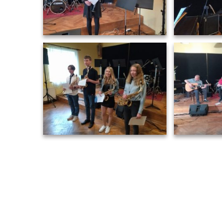
Navigace
pro
příspěvek