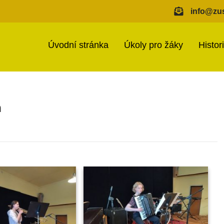
info@zus
Úvodní stránka
Úkoly pro žáky
Histor
n