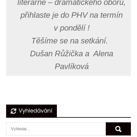
literárně – dramatického oboru,
přihlaste je do PHV na termín
v pondělí !
Těšíme se na setkání.
Dušan Růžička a Alena
Pavlíková
Navigace
Vyhledávání
pro
příspěvek