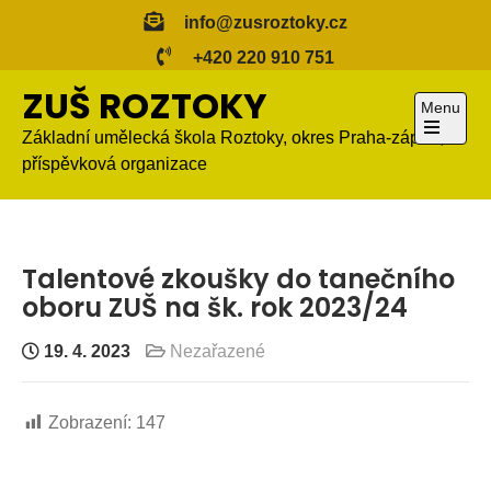
Skip
info@zusroztoky.cz
to
+420 220 910 751
content
ZUŠ ROZTOKY
Menu
Základní umělecká škola Roztoky, okres Praha-západ,
Open
příspěvková organizace
the
main
menu
Talentové zkoušky do tanečního
oboru ZUŠ na šk. rok 2023/24
19. 4. 2023
Nezařazené
Zobrazení:
147