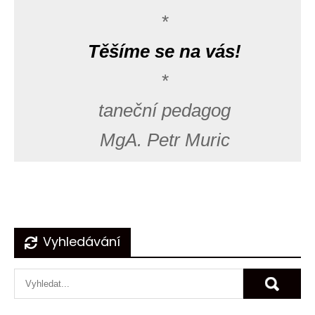
*
Těšíme se na vás!
*
taneční pedagog
MgA. Petr Muric
Navigace
Vyhledávání
pro
příspěvek