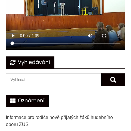
Navigace
Vyhledávání
pro
příspěvek
Oznámení
Informace pro rodiče nově přijatých žáků hudebního
oboru ZUŠ