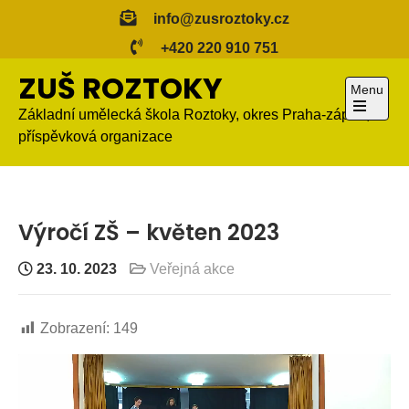
Skip
info@zusroztoky.cz
to
+420 220 910 751
content
ZUŠ ROZTOKY
Menu
Základní umělecká škola Roztoky, okres Praha-západ,
Open
příspěvková organizace
the
main
menu
Výročí ZŠ – květen 2023
23. 10. 2023
Veřejná akce
Zobrazení:
149