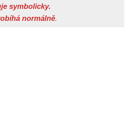
uje symbolicky.
robíhá normálně
.