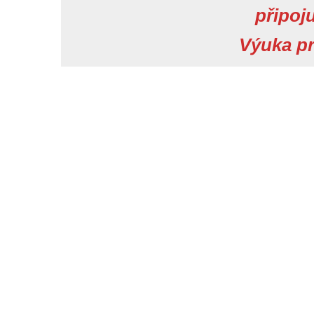
připoj
Výuka p
Navigace
pro
příspěvek