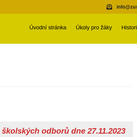
info@zus
Úvodní stránka
Úkoly pro žáky
Histor
 školských odborů dne 27.11.2023