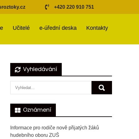
roztoky.cz
+420 220 910 751
ie
Učitelé
e-úřední deska
Kontakty
Vyhledávání
Oznámení
Informace pro rodiče nově přijatých žáků
hudebního oboru ZUŠ