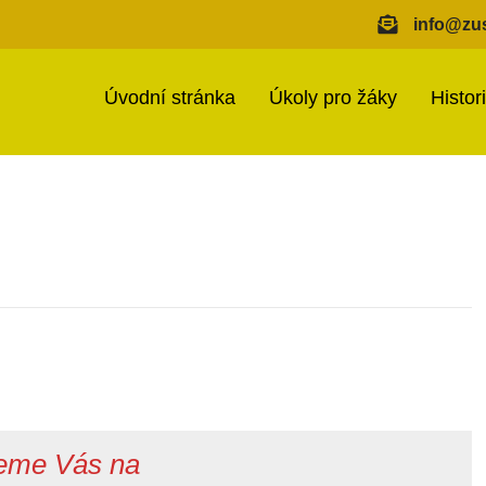
info@zus
Úvodní stránka
Úkoly pro žáky
Histor
eme Vás na