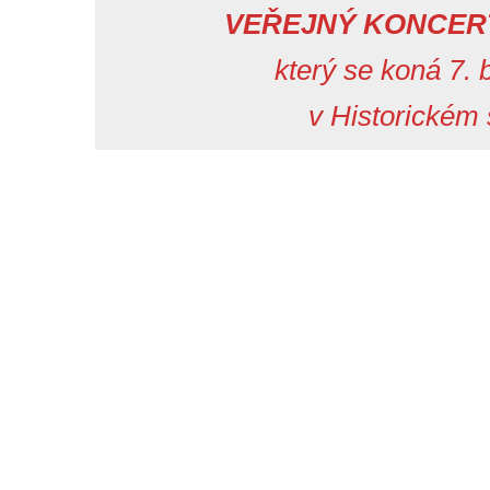
VEŘEJNÝ KONCERT 
který se koná 7.
v Historickém
Navigace
pro
příspěvek