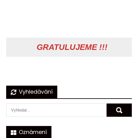
GRATULUJEME !!!
Navigace
Vyhledávání
pro
příspěvek
Oznámení