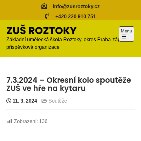
Skip
info@zusroztoky.cz
to
+420 220 910 751
content
ZUŠ ROZTOKY
Menu
Základní umělecká škola Roztoky, okres Praha-západ,
Open
příspěvková organizace
the
main
menu
7.3.2024 – Okresní kolo spoutěže
ZUŠ ve hře na kytaru
11. 3. 2024
Soutěže
Zobrazení:
136