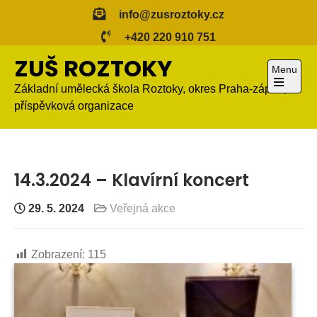
Skip
info@zusroztoky.cz
to
+420 220 910 751
content
ZUŠ ROZTOKY
Menu
Základní umělecká škola Roztoky, okres Praha-západ,
Open
příspěvková organizace
the
main
menu
14.3.2024 – Klavírní koncert
29. 5. 2024
Veřejná akce
Zobrazení:
115