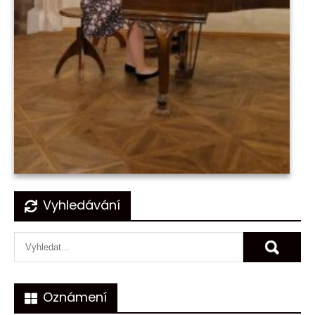
Navigace
Vyhledávání
pro
příspěvek
Oznámení