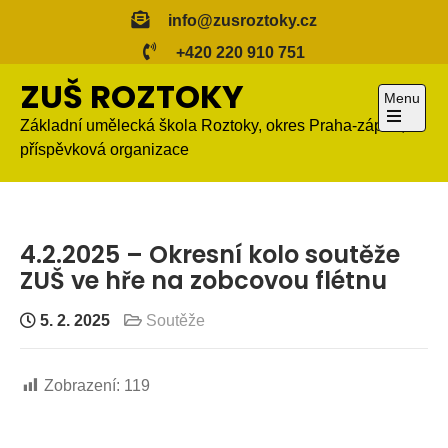
Skip
info@zusroztoky.cz
to
+420 220 910 751
content
ZUŠ ROZTOKY
Menu
Základní umělecká škola Roztoky, okres Praha-západ,
Open
příspěvková organizace
the
main
menu
4.2.2025 – Okresní kolo soutěže
ZUŠ ve hře na zobcovou flétnu
5. 2. 2025
Soutěže
Zobrazení:
119