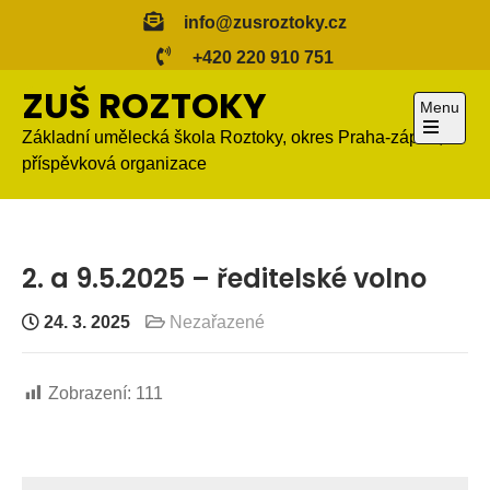
Skip
info@zusroztoky.cz
to
+420 220 910 751
content
ZUŠ ROZTOKY
Menu
Základní umělecká škola Roztoky, okres Praha-západ,
Open
příspěvková organizace
the
main
menu
2. a 9.5.2025 – ředitelské volno
24. 3. 2025
Nezařazené
Zobrazení:
111