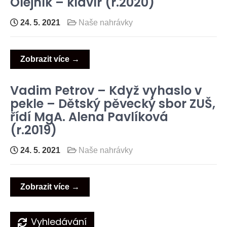
Olejník – klavír (r.2020)
24. 5. 2021
Naše nahrávky
Zobrazit více →
Vadim Petrov – Když vyhaslo v
pekle – Dětský pěvecký sbor ZUŠ,
řídí MgA. Alena Pavlíková
(r.2019)
24. 5. 2021
Naše nahrávky
Zobrazit více →
Navigace
Vyhledávání