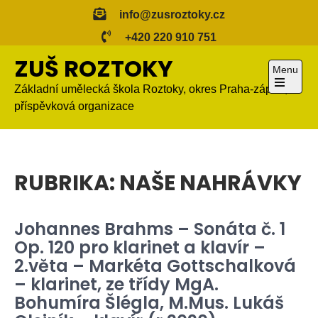
Skip
info@zusroztoky.cz
to
+420 220 910 751
content
ZUŠ ROZTOKY
Menu
Základní umělecká škola Roztoky, okres Praha-západ,
Open
příspěvková organizace
the
main
menu
RUBRIKA:
NAŠE NAHRÁVKY
Johannes Brahms – Sonáta č. 1
Op. 120 pro klarinet a klavír –
2.věta – Markéta Gottschalková
– klarinet, ze třídy MgA.
Bohumíra Šlégla, M.Mus. Lukáš