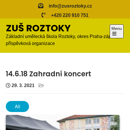
Skip
info@zusroztoky.cz
to
+420 220 910 751
content
ZUŠ ROZTOKY
Menu
Základní umělecká škola Roztoky, okres Praha-západ,
Open
příspěvková organizace
the
main
menu
14.6.18 Zahradní koncert
29. 3. 2021
All