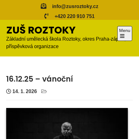
Skip
info@zusroztoky.cz
to
+420 220 910 751
content
ZUŠ ROZTOKY
Menu
Základní umělecká škola Roztoky, okres Praha-západ,
Open
příspěvková organizace
the
main
menu
16.12.25 – vánoční
14. 1. 2026