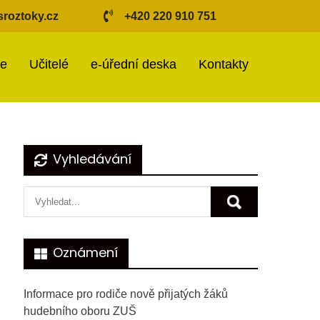
roztoky.cz
+420 220 910 751
ie
Učitelé
e-úřední deska
Kontakty
Vyhledávání
Oznámení
Informace pro rodiče nově přijatých žáků
hudebního oboru ZUŠ