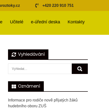
roztoky.cz
+420 220 910 751
ie
Učitelé
e-úřední deska
Kontakty
Vyhledávání
Oznámení
Informace pro rodiče nově přijatých žáků
hudebního oboru ZUŠ