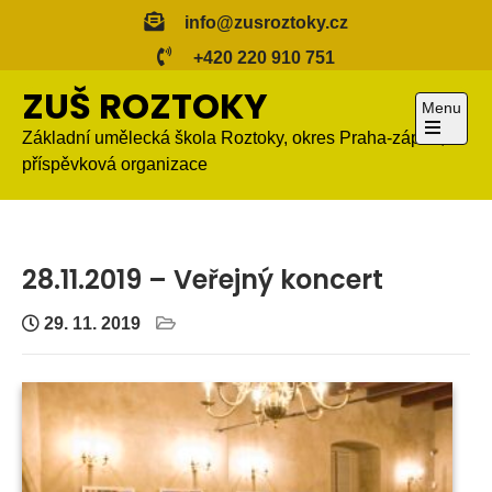
Skip
info@zusroztoky.cz
to
+420 220 910 751
content
ZUŠ ROZTOKY
Menu
Základní umělecká škola Roztoky, okres Praha-západ,
Open
příspěvková organizace
the
main
menu
28.11.2019 – Veřejný koncert
29. 11. 2019