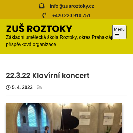
Skip
info@zusroztoky.cz
to
+420 220 910 751
content
ZUŠ ROZTOKY
Menu
Základní umělecká škola Roztoky, okres Praha-západ,
Open
příspěvková organizace
the
main
menu
22.3.22 Klavírní koncert
5. 4. 2023