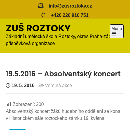
Skip
info@zusroztoky.cz
to
+420 220 910 751
content
ZUŠ ROZTOKY
Menu
Základní umělecká škola Roztoky, okres Praha-západ,
Open
příspěvková organizace
the
main
menu
19.5.2016 – Absolventský koncert
19. 5. 2016
Veřejná akce
Zobrazení:
200
Absolventský koncert žáků hudebního oddělení se konal
v Historickém sále roztockého zámku 19. května.