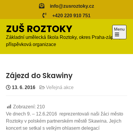
Skip
info@zusroztoky.cz
to
+420 220 910 751
content
ZUŠ ROZTOKY
Menu
Základní umělecká škola Roztoky, okres Praha-západ,
Open
příspěvková organizace
the
main
menu
Zájezd do Skawiny
13. 6. 2016
Veřejná akce
Zobrazení:
210
Ve dnech 9. – 12.6.2016 reprezentovali naši žáci město
Roztoky v polském partnerském městě Skawina. Jejich
koncert se setkal s velkým ohlasem delegací