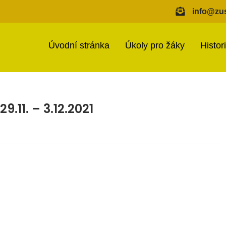
info@zus
Úvodní stránka
Úkoly pro žáky
Histor
.11. – 3.12.2021