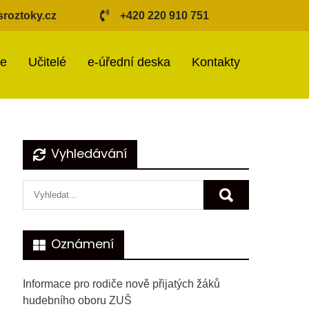
roztoky.cz
+420 220 910 751
ie
Učitelé
e-úřední deska
Kontakty
Vyhledávání
Oznámení
Informace pro rodiče nově přijatých žáků
hudebního oboru ZUŠ