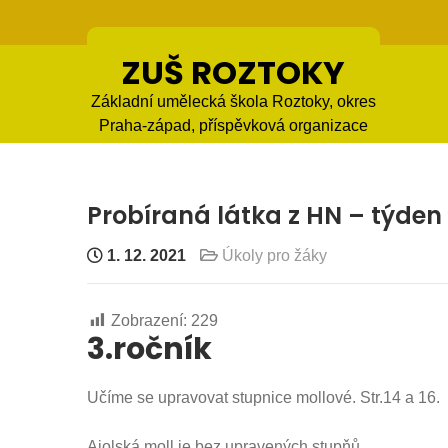
Skip
to
content
ZUŠ ROZTOKY
Základní umělecká škola Roztoky, okres
Praha-západ, příspěvková organizace
Probíraná látka z HN – týden 29
1. 12. 2021
Úkoly pro žáky
Zobrazení:
229
3.ročník
Učíme se upravovat stupnice mollové. Str.14 a 16.
Aiolská moll je bez upravených stupňů.