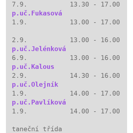
p.uč.Fukasová
1.9.           13.00 - 17.00

p.uč.Jelénková 
p.uč.Kalous 
p.uč.Olejník
p.uč.Pavlíková
1.9.           14.00 - 17.00  

taneční třída
