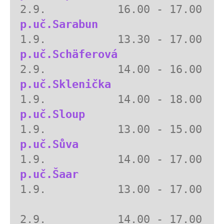
p.uč.Sarabun  
p.uč.Schäferová
p.uč.Sklenička
p.uč.Sloup 
p.uč.Sůva
p.uč.Šaar
1.9.           13.00 - 17.00
