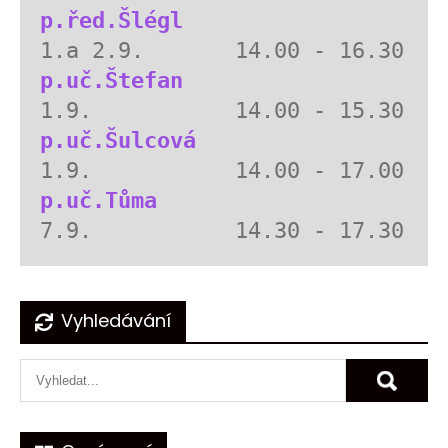
p.řed.Šlégl
p.uč.Štefan
p.uč.Šulcová
p.uč.Tůma
Navigace
Vyhledávání
pro
příspěvek