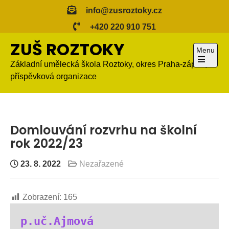
Skip
info@zusroztoky.cz
to
+420 220 910 751
content
ZUŠ ROZTOKY
Menu
Základní umělecká škola Roztoky, okres Praha-západ,
Open
příspěvková organizace
the
main
menu
Domlouvání rozvrhu na školní
rok 2022/23
23. 8. 2022
Nezařazené
Zobrazení:
165
p.uč.Ajmová