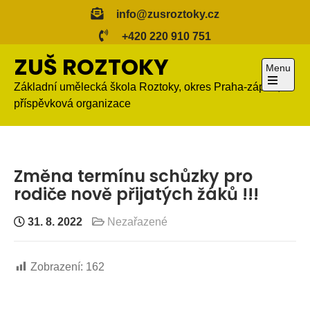
Skip
info@zusroztoky.cz
to
+420 220 910 751
content
ZUŠ ROZTOKY
Menu
Základní umělecká škola Roztoky, okres Praha-západ,
Open
příspěvková organizace
the
main
menu
Změna termínu schůzky pro
rodiče nově přijatých žáků !!!
31. 8. 2022
Nezařazené
Zobrazení:
162