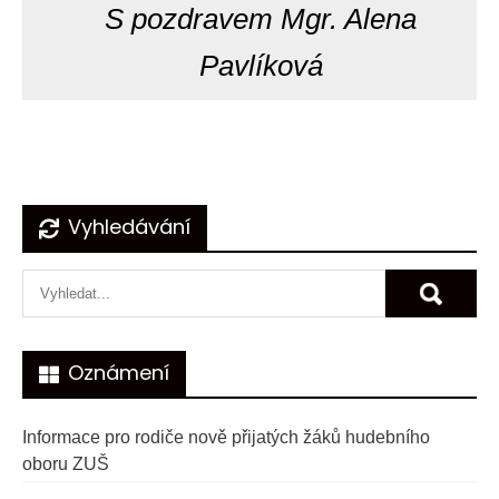
S pozdravem Mgr. Alena
Pavlíková
Navigace
Vyhledávání
pro
příspěvek
Oznámení
Informace pro rodiče nově přijatých žáků hudebního
oboru ZUŠ