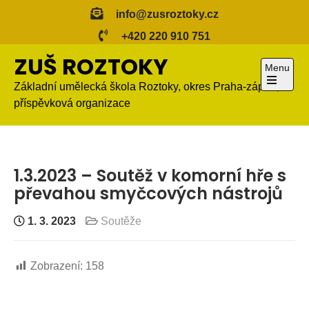
Skip
info@zusroztoky.cz
to
+420 220 910 751
content
ZUŠ ROZTOKY
Menu
Základní umělecká škola Roztoky, okres Praha-západ,
Open
příspěvková organizace
the
main
menu
1.3.2023 – Soutěž v komorní hře s
převahou smyčcových nástrojů
1. 3. 2023
Soutěže
Zobrazení:
158