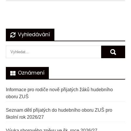
Navigace
Vyhledávání
pro
příspěvek
Oznámení
Informace pro rodiče nově přijatých žáků hudebního
oboru ZUŠ
Seznam dětí přijatých do hudebního oboru ZUŠ pro
školní rok 2026/27
Výuka sborového zpěvu ve šk. roce 2026/27