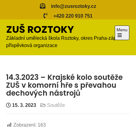
Skip
info@zusroztoky.cz
to
+420 220 910 751
content
ZUŠ ROZTOKY
Menu
Základní umělecká škola Roztoky, okres Praha-západ,
Open
příspěvková organizace
the
main
menu
14.3.2023 – Krajské kolo soutěže
ZUŠ v komorní hře s převahou
dechových nástrojů
15. 3. 2023
Soutěže
Zobrazení:
163