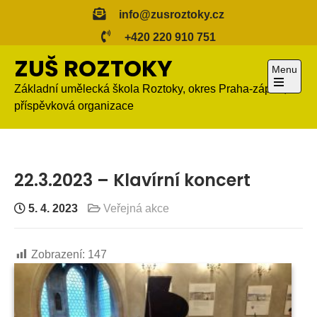
Skip
info@zusroztoky.cz
to
+420 220 910 751
content
ZUŠ ROZTOKY
Menu
Základní umělecká škola Roztoky, okres Praha-západ,
Open
příspěvková organizace
the
main
menu
22.3.2023 – Klavírní koncert
5. 4. 2023
Veřejná akce
Zobrazení:
147