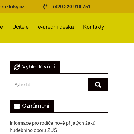
roztoky.cz
+420 220 910 751
ie
Učitelé
e-úřední deska
Kontakty
Vyhledávání
Oznámení
Informace pro rodiče nově přijatých žáků
hudebního oboru ZUŠ