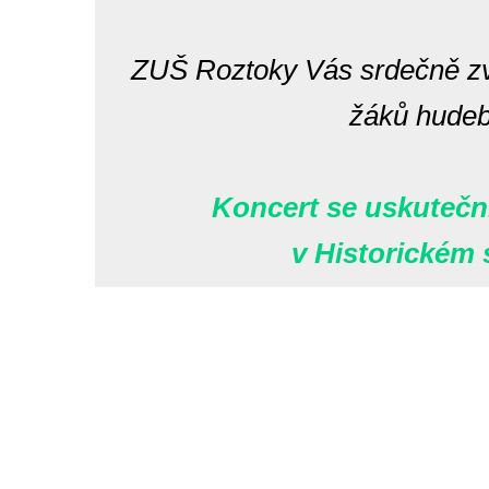
ZUŠ Roztoky Vás srdečně zv
žáků hudeb
Koncert se uskuteční
v Historickém
Navigace
pro
příspěvek