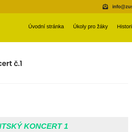
info@zus
Úvodní stránka
Úkoly pro žáky
Histor
ert č.1
TSKÝ KONCERT 1