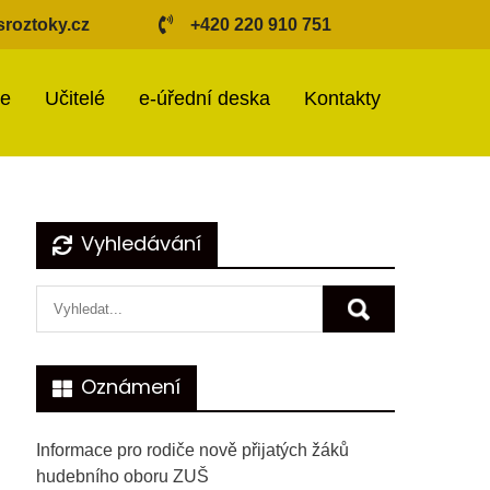
roztoky.cz
+420 220 910 751
ie
Učitelé
e-úřední deska
Kontakty
Vyhledávání
Oznámení
Informace pro rodiče nově přijatých žáků
hudebního oboru ZUŠ