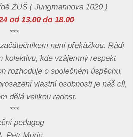
řídě ZUŠ ( Jungmannova 1020 )
024 od 13.00 do 18.00
***
 začátečníkem není překážkou. Rádi
 kolektivu, kde vzájemný respekt
kon rozhoduje o společném úspěchu.
rosazení vlastní osobnosti je náš cíl,
m dělá velikou radost.
***
eční pedagog
. Petr Muric