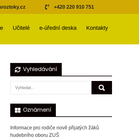
roztoky.cz
+420 220 910 751
ie
Učitelé
e-úřední deska
Kontakty
Vyhledávání
Oznámení
Informace pro rodiče nově přijatých žáků
hudebního oboru ZUŠ