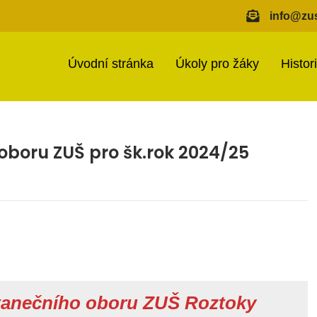
info@zus
Úvodní stránka
Úkoly pro žáky
Histor
 oboru ZUŠ pro šk.rok 2024/25
 tanečního oboru ZUŠ Roztoky