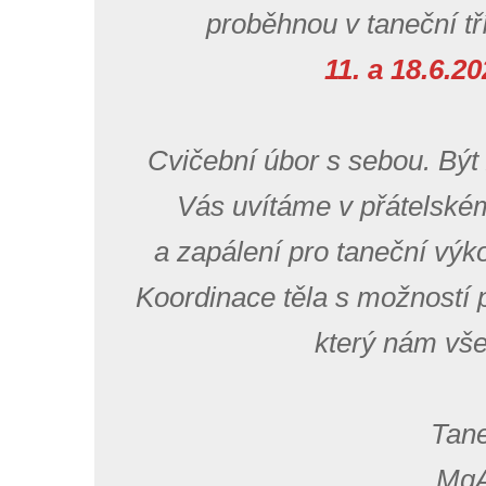
proběhnou v taneční t
11. a 18.6.2
Cvičební úbor s sebou. Být
Vás uvítáme v přátelském
a zapálení pro taneční vý
Koordinace těla s možností p
který nám vše
Tan
MgA