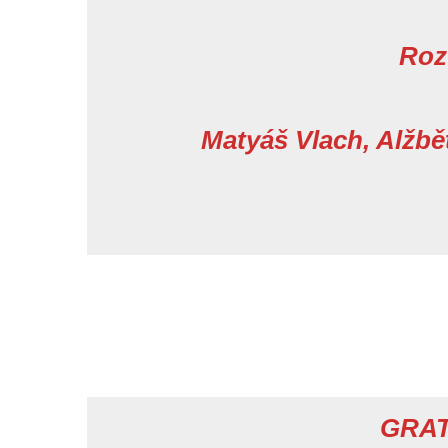
Roz
Matyáš Vlach, Alžb
GRAT