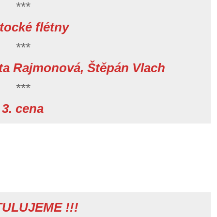
***
tocké flétny
***
ěta Rajmonová, Štěpán Vlach
***
3. cena
ULUJEME !!!