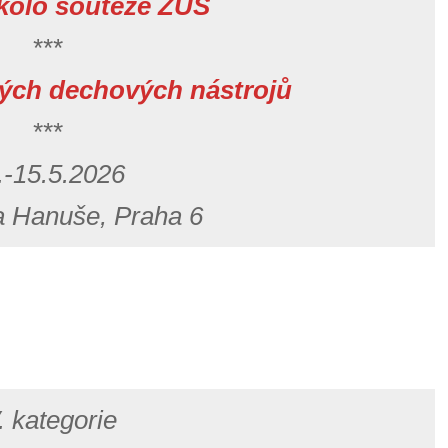
 kolo soutěže ZUŠ
***
ých dechových nástrojů
***
.-15.5.2026
 Hanuše, Praha 6
. kategorie