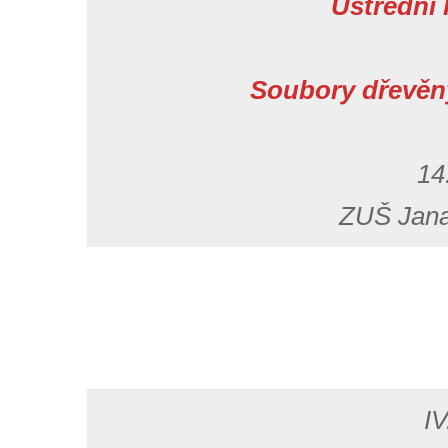
Ústřední
Soubory dřevěn
14
ZUŠ Jana
IV