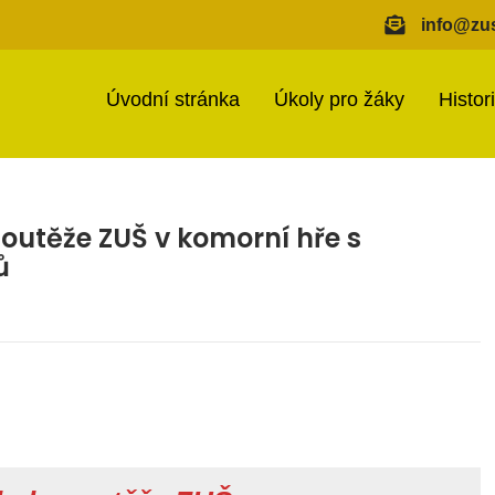
info@zus
Úvodní stránka
Úkoly pro žáky
Histor
 soutěže ZUŠ v komorní hře s
ů