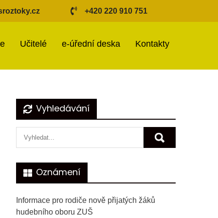
roztoky.cz
+420 220 910 751
ie
Učitelé
e-úřední deska
Kontakty
Vyhledávání
Oznámení
Informace pro rodiče nově přijatých žáků
hudebního oboru ZUŠ