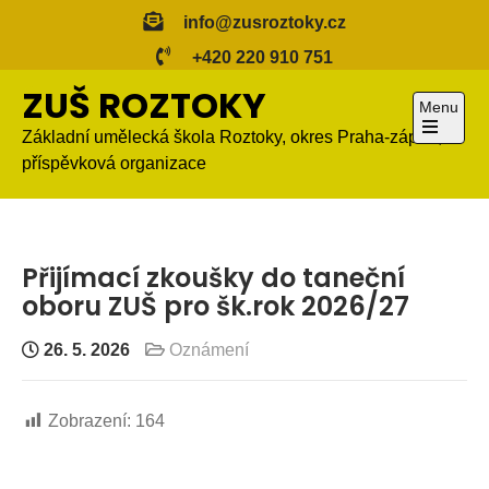
Skip
info@zusroztoky.cz
to
+420 220 910 751
content
ZUŠ ROZTOKY
Menu
Základní umělecká škola Roztoky, okres Praha-západ,
Open
příspěvková organizace
the
main
menu
Přijímací zkoušky do taneční
oboru ZUŠ pro šk.rok 2026/27
26. 5. 2026
Oznámení
Zobrazení:
164