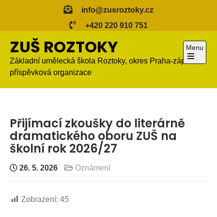
Skip
info@zusroztoky.cz
to
+420 220 910 751
content
ZUŠ ROZTOKY
Menu
Základní umělecká škola Roztoky, okres Praha-západ,
Open
příspěvková organizace
the
main
menu
Přijímací zkoušky do literárně
dramatického oboru ZUŠ na
školní rok 2026/27
26. 5. 2026
Oznámení
Zobrazení:
45