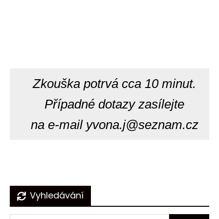
Zkouška potrvá cca 10 minut.
Případné dotazy zasílejte
na e-mail yvona.j@seznam.cz
Navigace
Vyhledávání
pro