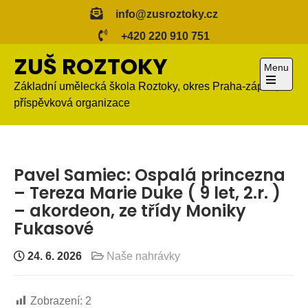
Skip
info@zusroztoky.cz
to
+420 220 910 751
content
ZUŠ ROZTOKY
Menu
Základní umělecká škola Roztoky, okres Praha-západ,
Open
příspěvková organizace
the
main
menu
Pavel Samiec: Ospalá princezna
– Tereza Marie Duke ( 9 let, 2.r. )
– akordeon, ze třídy Moniky
Fukasové
24. 6. 2026
Naše nahrávky
Zobrazení:
2