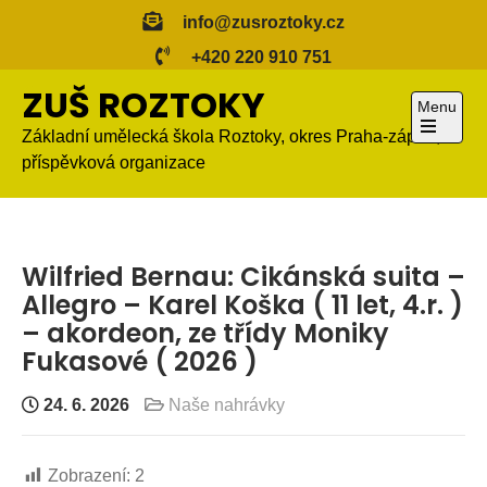
Skip
info@zusroztoky.cz
to
+420 220 910 751
content
ZUŠ ROZTOKY
Menu
Základní umělecká škola Roztoky, okres Praha-západ,
Open
příspěvková organizace
the
main
menu
Wilfried Bernau: Cikánská suita –
Allegro – Karel Koška ( 11 let, 4.r. )
– akordeon, ze třídy Moniky
Fukasové ( 2026 )
24. 6. 2026
Naše nahrávky
Zobrazení:
2