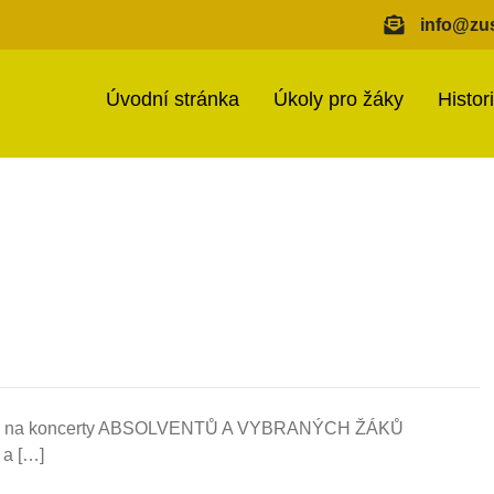
info@zus
Úvodní stránka
Úkoly pro žáky
Histor
 zve na koncerty ABSOLVENTŮ A VYBRANÝCH ŽÁKŮ
a […]