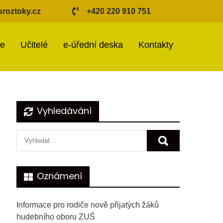
roztoky.cz
+420 220 910 751
ie
Učitelé
e-úřední deska
Kontakty
Vyhledávání
Oznámení
Informace pro rodiče nově přijatých žáků
hudebního oboru ZUŠ