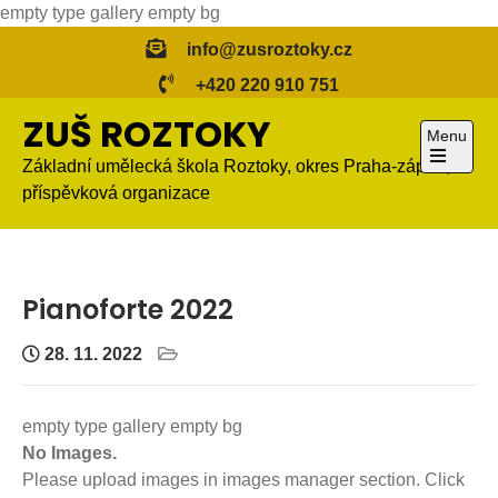
Skip
empty type gallery empty bg
to
info@zusroztoky.cz
content
+420 220 910 751
ZUŠ ROZTOKY
Menu
Základní umělecká škola Roztoky, okres Praha-západ,
Open
příspěvková organizace
the
main
menu
Pianoforte 2022
28. 11. 2022
empty type gallery empty bg
No Images.
Please upload images in images manager section. Click