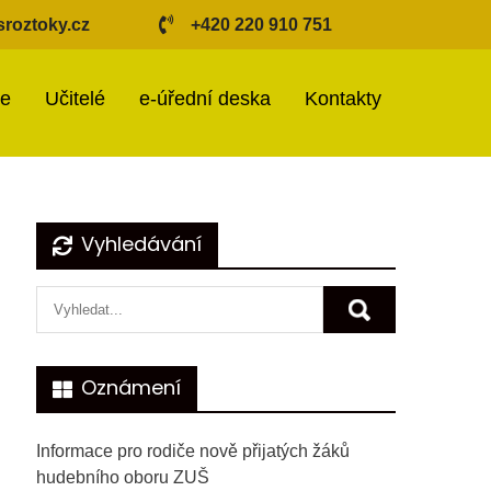
roztoky.cz
+420 220 910 751
ie
Učitelé
e-úřední deska
Kontakty
Vyhledávání
Oznámení
Informace pro rodiče nově přijatých žáků
hudebního oboru ZUŠ