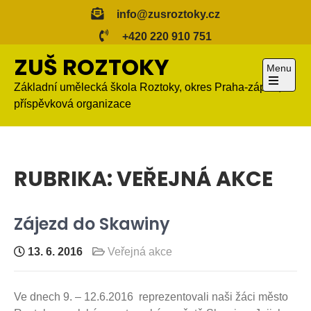
Skip
info@zusroztoky.cz
to
+420 220 910 751
content
ZUŠ ROZTOKY
Menu
Základní umělecká škola Roztoky, okres Praha-západ,
Open
příspěvková organizace
the
main
menu
RUBRIKA:
VEŘEJNÁ AKCE
Zájezd do Skawiny
13. 6. 2016
Veřejná akce
Ve dnech 9. – 12.6.2016 reprezentovali naši žáci město